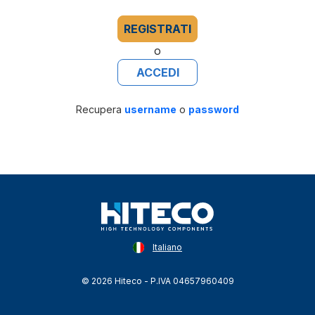
REGISTRATI
o
ACCEDI
Recupera
username
o
password
Italiano
© 2026 Hiteco - P.IVA 04657960409