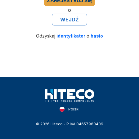
ZAREJESTRUJ SIĘ
o
WEJDŹ
Odzyskaj
identyfikator
o
hasło
Polski
© 2026 Hiteco - P.IVA 04657960409